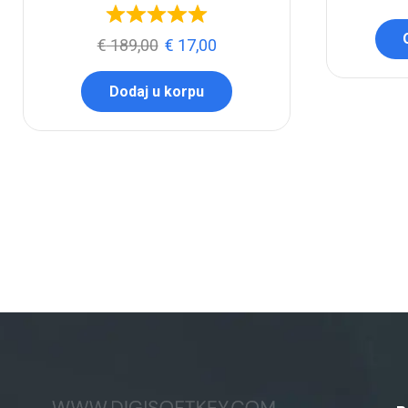
€
189,00
€
17,00
Dodaj u korpu