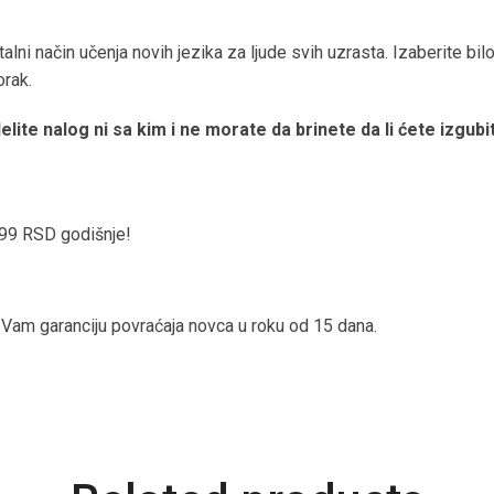
alni način učenja novih jezika za ljude svih uzrasta. Izaberite bilo 
orak.
lite nalog ni sa kim i ne morate da brinete da li ćete izgubit
999 RSD godišnje!
 Vam garanciju povraćaja novca u roku od 15 dana.