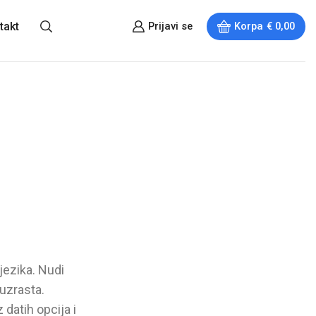
takt
Prijavi se
Korpa
€
0,00
 jezika. Nudi
 uzrasta.
z datih opcija i