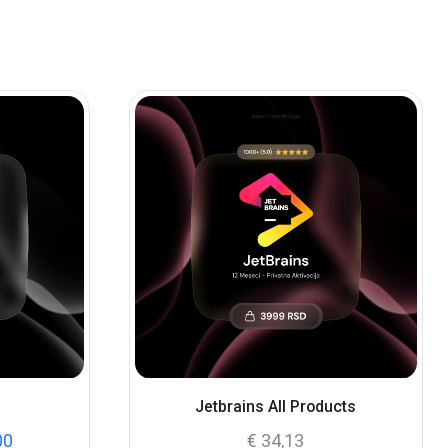
Jetbrains All Products
00
€
34,13