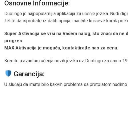
Osnovne Informacije:
Duolingo je najpopularnijia aplikacija za učenje jezika. Nudi digit
želite da isprobate iz datih opcija i naučite kurseve korak po k
Super Aktivacija se vrši na Vašem nalog, što znači da ne de
progres.
MAX Aktivacija je moguća, kontaktirajte nas za cenu.
Krenite u avanturu učenja novih jezika uz Duolingo za samo 1
Garancija:
U slučaju da imate bilo kakvih problema sa pretplatom nudimo