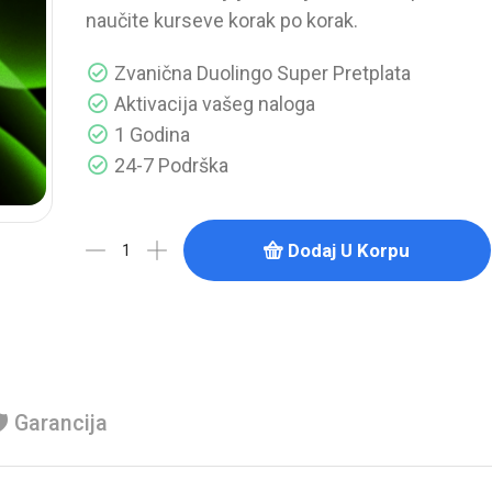
naučite kurseve korak po korak.
Zvanična Duolingo Super Pretplata
Aktivacija vašeg naloga
1 Godina
24-7 Podrška
Dodaj U Korpu
 Garancija