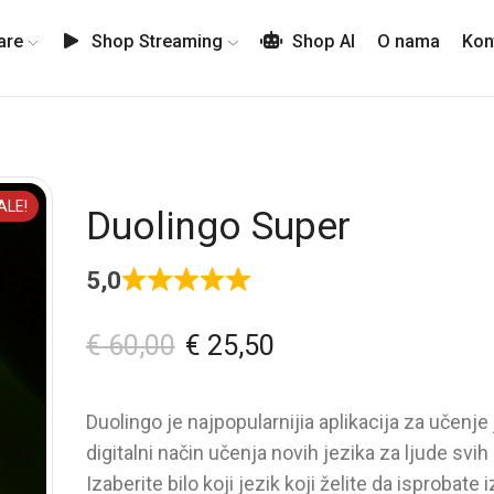
are
Shop Streaming
Shop AI
O nama
Kon
ALE!
Duolingo Super
5,0
€
60,00
€
25,50
Duolingo je najpopularnijia aplikacija za učenje
digitalni način učenja novih jezika za ljude svih
Izaberite bilo koji jezik koji želite da isprobate i