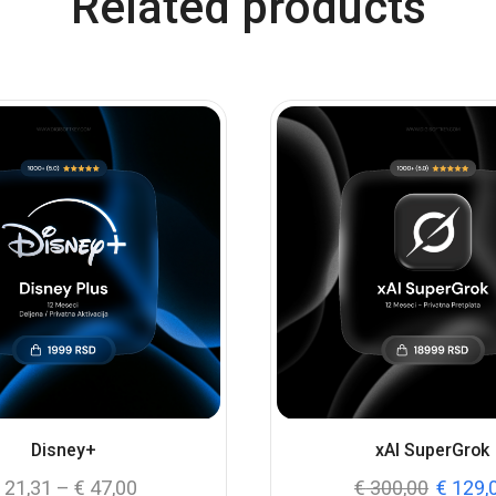
Related products
Disney+
xAI SuperGrok
€
21,31
–
€
47,00
€
300,00
€
129,