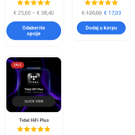
€
25,60
–
€
38,40
€
120,00
€
17,03
Odaberite
Dodaj u korpu
opcije
SALE
QUICK VIEW
Tidal HiFi Plus