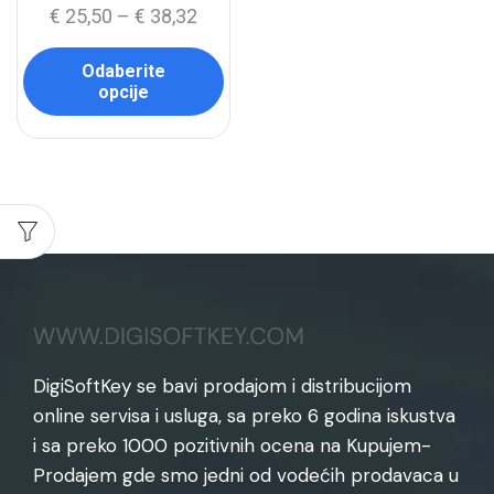
€
25,50
–
€
38,32
Odaberite
opcije
DigiSoftKey se bavi prodajom i distribucijom
online servisa i usluga, sa preko 6 godina iskustva
i sa preko 1000 pozitivnih ocena na Kupujem-
Prodajem gde smo jedni od vodećih prodavaca u