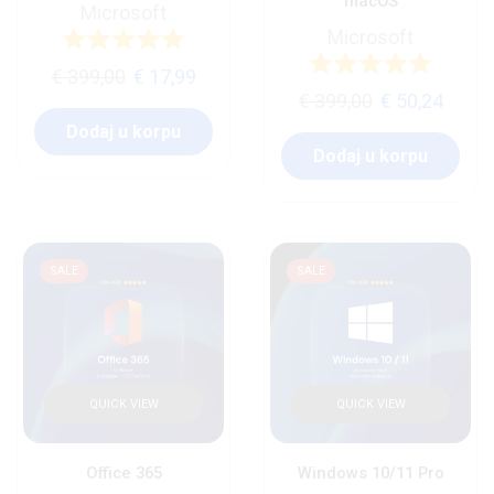
macOS
Microsoft
Microsoft
€
399,00
€
17,99
€
399,00
€
50,24
Dodaj u korpu
Dodaj u korpu
SALE
SALE
QUICK VIEW
QUICK VIEW
Office 365
Windows 10/11 Pro