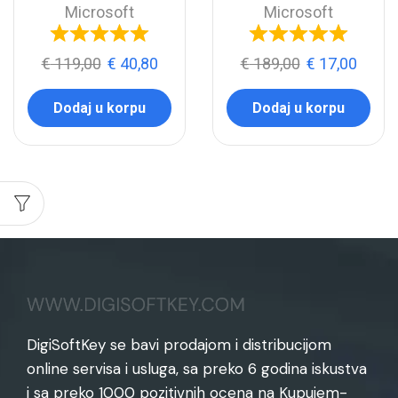
Microsoft
Microsoft
€
119,00
€
40,80
€
189,00
€
17,00
Dodaj u korpu
Dodaj u korpu
DigiSoftKey se bavi prodajom i distribucijom
online servisa i usluga, sa preko 6 godina iskustva
i sa preko 1000 pozitivnih ocena na Kupujem-