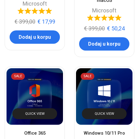
macOS
Microsoft
Microsoft
€
399,00
€
17,99
€
399,00
€
50,24
Dodaj u korpu
Dodaj u korpu
SALE
SALE
QUICK VIEW
QUICK VIEW
Office 365
Windows 10/11 Pro