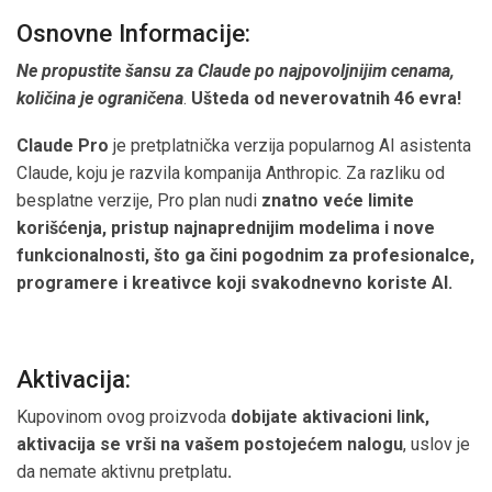
Osnovne Informacije:
Ne propustite šansu za Claude po najpovoljnijim cenama,
količina je ograničena
.
Ušteda od neverovatnih 46 evra!
Claude Pro
je pretplatnička verzija popularnog AI asistenta
Claude, koju je razvila kompanija Anthropic. Za razliku od
besplatne verzije, Pro plan nudi
znatno veće limite
korišćenja, pristup najnaprednijim modelima i nove
funkcionalnosti, što ga čini pogodnim za profesionalce,
programere i kreativce koji svakodnevno koriste AI.
Aktivacija:
Kupovinom ovog proizvoda
dobijate aktivacioni link,
aktivacija se vrši na vašem postojećem nalogu
, uslov je
da nemate aktivnu pretplatu
.