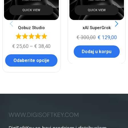
QUICK VIEW
QUICK VIEW
Qobuz Studio
xAI SuperGrok
€
300,00
€
129,00
€
25,60
–
€
38,40
Dodaj u korpu
Odaberite opcije
DigiSoftKey se bavi prodajom i distribucijom