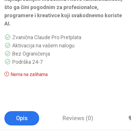
što ga čini pogodnim za profesionalce,
programere i kreativce koji svakodnevno koriste
AI.
Zvanična Claude Pro Pretplata
Aktivacija na vašem nalogu
Bez Ograničenja
Podrška 24-7
Nema na zalihama
Opis
Reviews (0)
