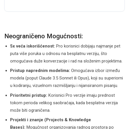
Neograničeno Mogućnosti:
5x veća iskorišćenost:
Pro korisnici dobijaju najmanje pet
puta više poruka u odnosu na besplatnu verziju, što
omogućava duže konverzacije i rad na složenim projektima.
Pristup naprednim modelima:
Omogućava izbor između
modela (poput Claude 3.5 Sonnet ili Opus), koji su superiorni
u kodiranju, vizuelnom razmišljanju i nijansiranom pisanju.
Prioritetni pristup:
Korisnici Pro verzije imaju prednost
tokom perioda velikog saobraćaja, kada besplatna verzija
može biti ograničena.
Projekti i znanje (Projects & Knowledge
Bases):
Mogućnost organizovanja radnog prostora po