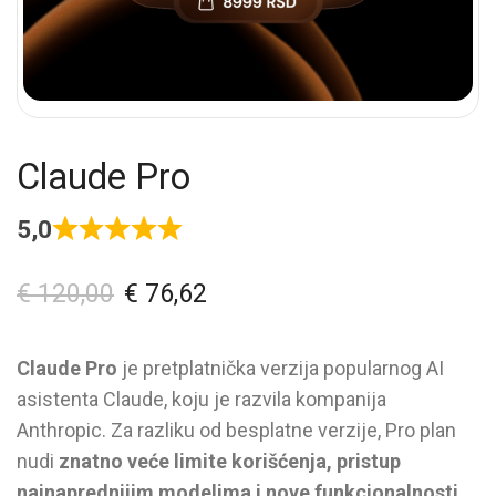
Claude Pro
5,0
€
120,00
€
76,62
Claude Pro
je pretplatnička verzija popularnog AI
asistenta Claude, koju je razvila kompanija
Anthropic. Za razliku od besplatne verzije, Pro plan
nudi
znatno veće limite korišćenja, pristup
najnaprednijim modelima i nove funkcionalnosti,