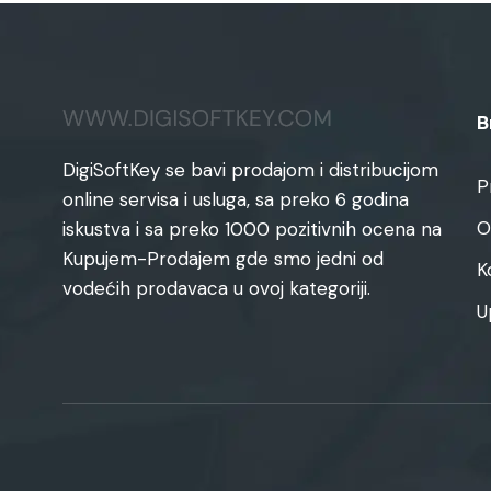
B
DigiSoftKey se bavi prodajom i distribucijom
P
online servisa i usluga, sa preko 6 godina
O
iskustva i sa preko 1000 pozitivnih ocena na
Kupujem-Prodajem gde smo jedni od
K
vodećih prodavaca u ovoj kategoriji.
U