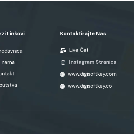
rzi Linkovi
Kontaktirajte Nas
Live Čet
rodavnica
Instagram Stranica
 nama
ontakt
www.digisoftkey.com
putstva
www.digisoftkey.co