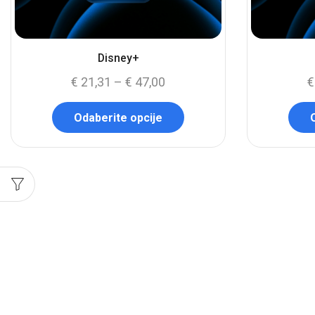
Disney+
€
21,31
–
€
47,00
€
Odaberite opcije