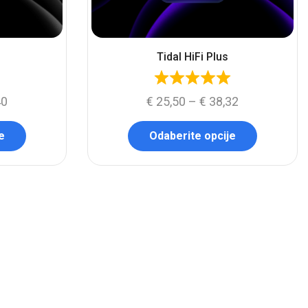
Tidal HiFi Plus
40
€
25,50
–
€
38,32
e
Odaberite opcije