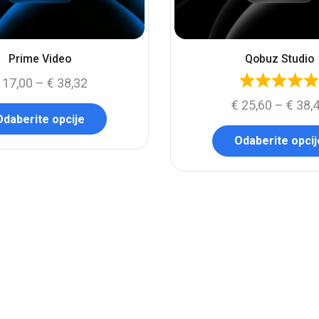
Prime Video
Qobuz Studio
17,00
–
€
38,32
€
25,60
–
€
38,
Odaberite opcije
Odaberite opcij