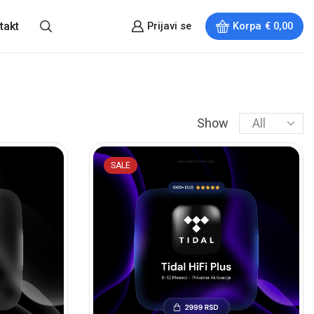
takt
Prijavi se
Korpa
€
0,00
Show
SALE