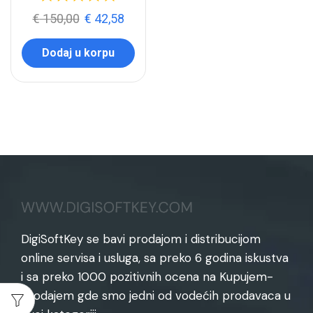
€
150,00
€
42,58
Dodaj u korpu
DigiSoftKey se bavi prodajom i distribucijom
online servisa i usluga, sa preko 6 godina iskustva
i sa preko 1000 pozitivnih ocena na Kupujem-
Prodajem gde smo jedni od vodećih prodavaca u